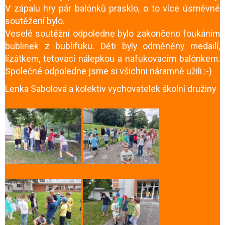
V zápalu hry pár balónků prasklo, o to více úsměvné
soutěžení bylo.
Veselé soutěžní odpoledne bylo zakončeno foukáním
bublinek z bublifuku. Děti byly odměněny medailí,
lízátkem, tetovací nálepkou a nafukovacím balónkem.
Společné odpoledne jsme si všichni náramně užili :-)
Lenka Sabolová a kolektiv vychovatelek školní družiny