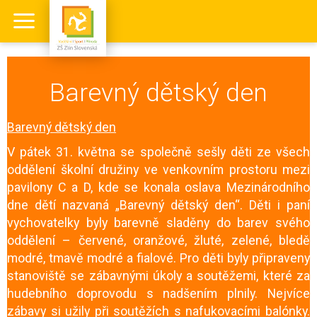
Barevný dětský den
Barevný dětský den
V pátek 31. května se společně sešly děti ze všech
oddělení školní družiny ve venkovním prostoru mezi
pavilony C a D, kde se konala oslava Mezinárodního
dne dětí nazvaná „Barevný dětský den“. Děti i paní
vychovatelky byly barevně sladěny do barev svého
oddělení – červené, oranžové, žluté, zelené, bledě
modré, tmavě modré a fialové. Pro děti byly připraveny
stanoviště se zábavnými úkoly a soutěžemi, které za
hudebního doprovodu s nadšením plnily. Nejvíce
zábavy si užily při soutěžích s nafukovacími balónky.