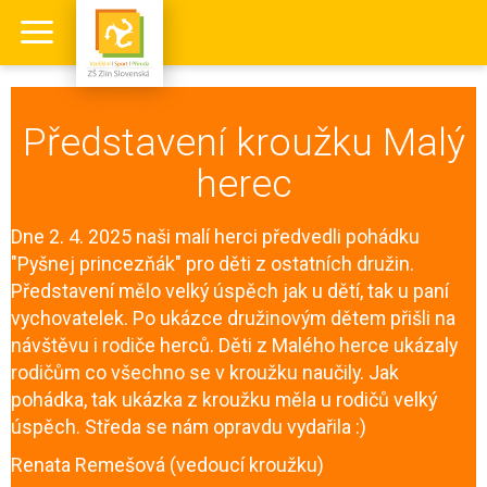
Představení kroužku Malý
herec
Dne 2. 4. 2025 naši malí herci předvedli pohádku
"Pyšnej princezňák" pro děti z ostatních družin.
Představení mělo velký úspěch jak u dětí, tak u paní
vychovatelek. Po ukázce družinovým dětem přišli na
návštěvu i rodiče herců. Děti z Malého herce ukázaly
rodičům co všechno se v kroužku naučily. Jak
pohádka, tak ukázka z kroužku měla u rodičů velký
úspěch. Středa se nám opravdu vydařila :)
Renata Remešová (vedoucí kroužku)