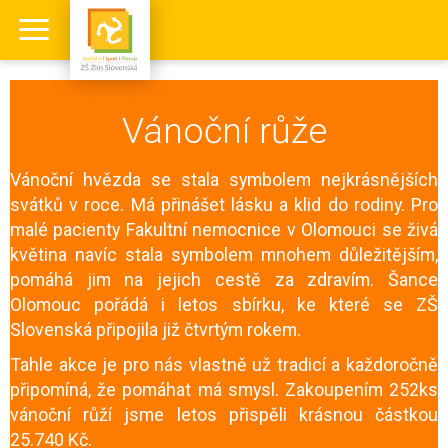
Vánoční růže
Vánoční hvězda se stala symbolem nejkrásnějších
svátků v roce. Má přinášet lásku a klid do rodiny. Pro
malé pacienty Fakultní nemocnice v Olomouci se živá
květina navíc stala symbolem mnohem důležitějším,
pomáhá jim na jejich cestě za zdravím. Šance
Olomouc pořádá i letos sbírku, ke které se ZŠ
Slovenská připojila již čtvrtým rokem.
Tahle akce je pro nás vlastně už tradicí a každoročně
připomíná, že
pomáhat má smysl. Zakoupením 252ks
vánoční růží jsme letos přispěli krásnou částkou
25.740 Kč.