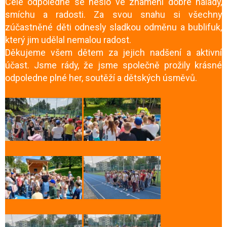
Celé odpoledne se neslo ve znamení dobré nálady,
smíchu a radosti. Za svou snahu si všechny
zúčastněné děti odnesly sladkou odměnu a bublifuk,
který jim udělal nemalou radost.
Děkujeme všem dětem za jejich nadšení a aktivní
účast. Jsme rády, že jsme společně prožily krásné
odpoledne plné her, soutěží a dětských úsměvů.