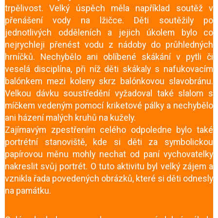
trpělivost. Velký úspěch měla například soutěž v
přenášení vody na lžičce. Děti soutěžily po
jednotlivých odděleních a jejich úkolem bylo co
nejrychleji přenést vodu z nádoby do průhledných
hrníčků. Nechybělo ani oblíbené skákání v pytli či
veselá disciplína, při níž děti skákaly s nafukovacím
balónkem mezi koleny skrz balónkovou slavobránu.
Velkou dávku soustředění vyžadoval také slalom s
míčkem vedeným pomocí kriketové pálky a nechybělo
ani házení malých kruhů na kužely.
Zajímavým zpestřením celého odpoledne bylo také
portrétní stanoviště, kde si děti za symbolickou
papírovou měnu mohly nechat od paní vychovatelky
nakreslit svůj portrét. O tuto aktivitu byl velký zájem a
vznikla řada povedených obrázků, které si děti odnesly
na památku.