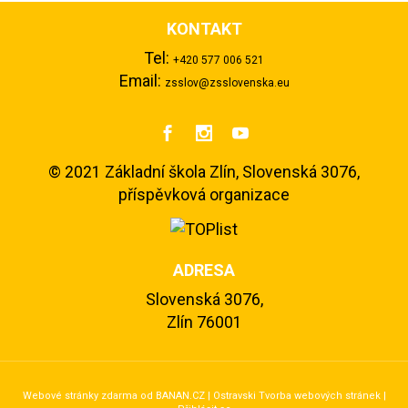
KONTAKT
Tel:
+420 577 006 521
Email:
zsslov@zsslovenska.eu



©
2021 Základní škola Zlín, Slovenská 3076,
příspěvková organizace
ADRESA
Slovenská 3076,
Zlín 76001
Webové stránky zdarma
od
BANAN.CZ
|
Ostravski Tvorba webových stránek
|