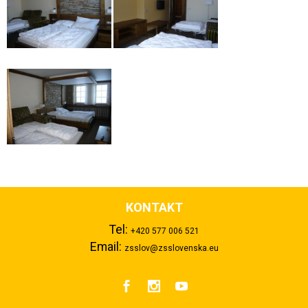
KONTAKT
Tel:
+420 577 006 521
Email:
zsslov@zsslovenska.eu


