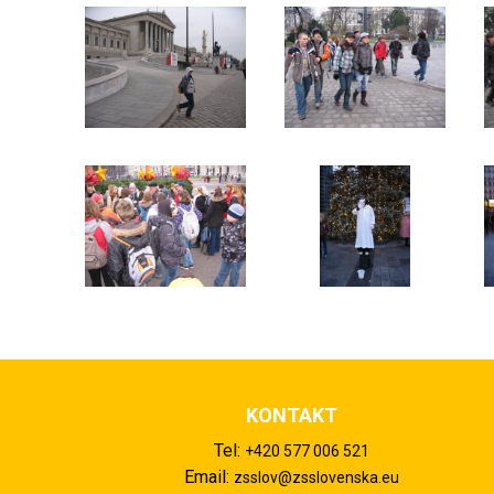
KONTAKT
Tel:
+420 577 006 521
Email:
zsslov@zsslovenska.eu