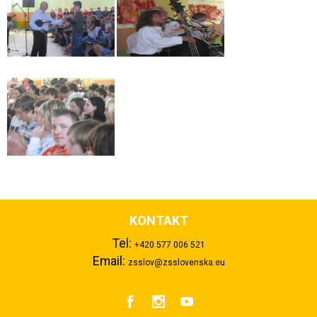
KONTAKT
Tel:
+420 577 006 521
Email:
zsslov@zsslovenska.eu


