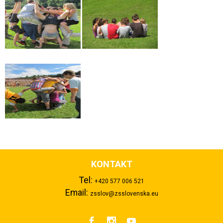
KONTAKT
Tel:
+420 577 006 521
Email:
zsslov@zsslovenska.eu


