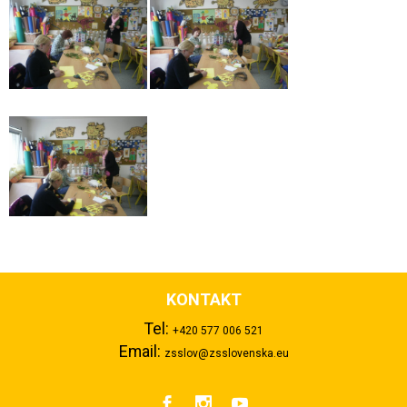
KONTAKT
Tel:
+420 577 006 521
Email:
zsslov@zsslovenska.eu


