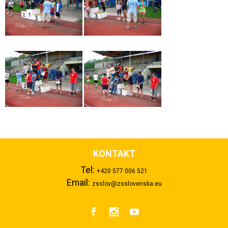
KONTAKT
Tel:
+420 577 006 521
Email:
zsslov@zsslovenska.eu


