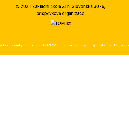
©
2021 Základní škola Zlín, Slovenská 3076,
příspěvková organizace
ebové stránky zdarma
od
BANAN.CZ
|
Ostravski Tvorba webových stránek
|
Přihlásit 