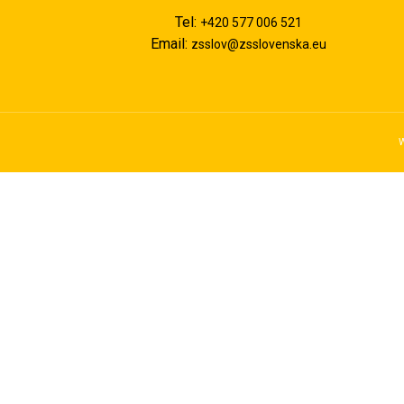
Tel:
+420 577 006 521
Email:
zsslov@zsslovenska.eu
W