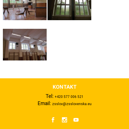
KONTAKT
Tel:
+420 577 006 521
Email:
zsslov@zsslovenska.eu


