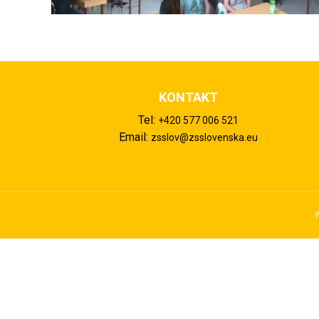
KONTAKT
Tel:
+420 577 006 521
Email:
zsslov@zsslovenska.eu
W