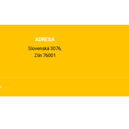
ADRESA
Slovenská 3076,
Zlín 76001
se