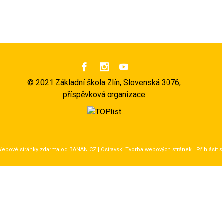



©
2021 Základní škola Zlín, Slovenská 3076,
příspěvková organizace
ebové stránky zdarma
od
BANAN.CZ
|
Ostravski Tvorba webových stránek
|
Přihlásit 