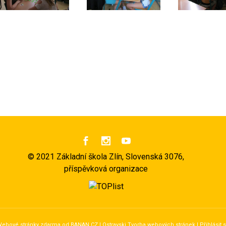



©
2021 Základní škola Zlín, Slovenská 3076,
příspěvková organizace
ebové stránky zdarma
od
BANAN.CZ
|
Ostravski Tvorba webových stránek
|
Přihlásit 