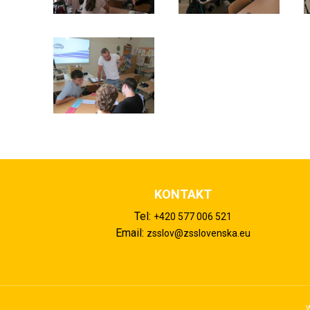
KONTAKT
Tel:
+420 577 006 521
Email:
zsslov@zsslovenska.eu
W