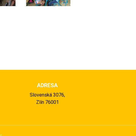
ADRESA
Slovenská 3076,
Zlín 76001
se