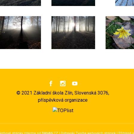



©
2021 Základní škola Zlín, Slovenská 3076,
příspěvková organizace
ebové stránky zdarma
od
BANAN.CZ
|
Ostravski Tvorba webových stránek
|
Přihlásit 