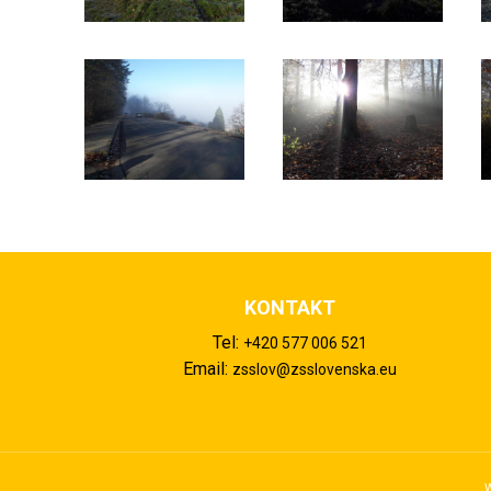
KONTAKT
Tel:
+420 577 006 521
Email:
zsslov@zsslovenska.eu
W