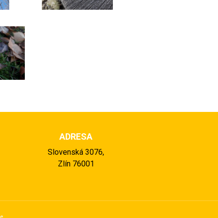
ADRESA
Slovenská 3076,
Zlín 76001
se