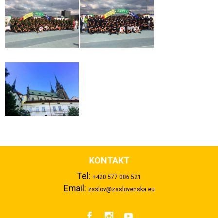
KONTAKT
Tel:
+420 577 006 521
Email:
zsslov@zsslovenska.eu


