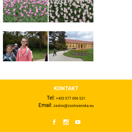
KONTAKT
Tel:
+420 577 006 521
Email:
zsslov@zsslovenska.eu


