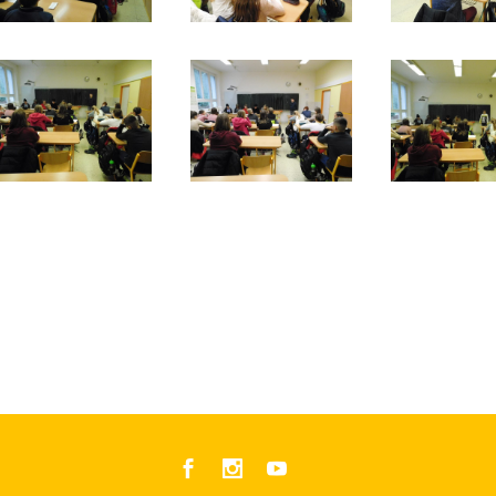


