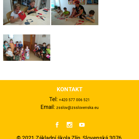
KONTAKT
Tel:
+420 577 006 521
Email:
zsslov@zsslovenska.eu



©
2021 Základní škola Zlín, Slovenská 3076,