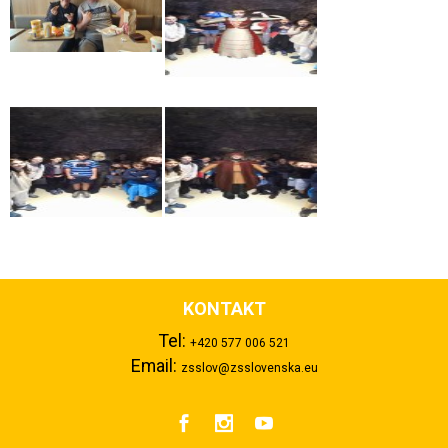
KONTAKT
Tel:
+420 577 006 521
Email:
zsslov@zsslovenska.eu


