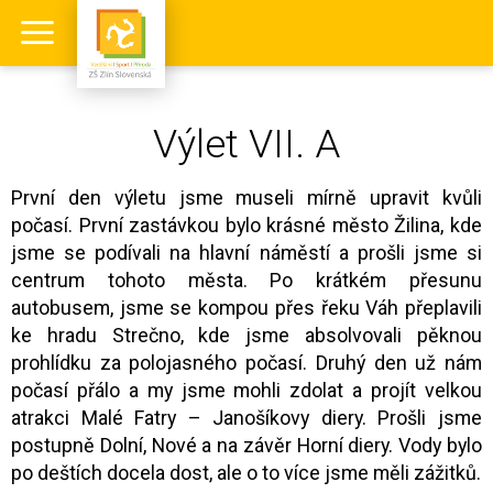
Výlet VII. A
První den výletu jsme museli mírně upravit kvůli
počasí. První zastávkou bylo krásné město Žilina, kde
jsme se podívali na hlavní náměstí a prošli jsme si
centrum tohoto města. Po krátkém přesunu
autobusem, jsme se kompou přes řeku Váh přeplavili
ke hradu Strečno, kde jsme absolvovali pěknou
prohlídku za polojasného počasí. Druhý den už nám
počasí přálo a my jsme mohli zdolat a projít velkou
atrakci Malé Fatry – Janošíkovy diery. Prošli jsme
postupně Dolní, Nové a na závěr Horní diery. Vody bylo
po deštích docela dost, ale o to více jsme měli zážitků.