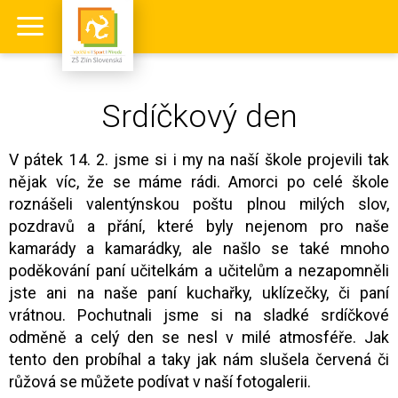
Srdíčkový den
V pátek 14. 2. jsme si i my na naší škole projevili tak
nějak víc, že se máme rádi. Amorci po celé škole
roznášeli valentýnskou poštu plnou milých slov,
pozdravů a přání, které byly nejenom pro naše
kamarády a kamarádky, ale našlo se také mnoho
poděkování paní učitelkám a učitelům a nezapomněli
jste ani na naše paní kuchařky, uklízečky, či paní
vrátnou. Pochutnali jsme si na sladké srdíčkové
odměně a celý den se nesl v milé atmosféře. Jak
tento den probíhal a taky jak nám slušela červená či
růžová se můžete podívat v naší fotogalerii.