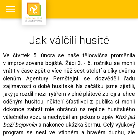
Jak válčili husité
Ve čtvrtek 5. února se naše tělocvična proměnila
v improvizované bojiště. Žáci 3. - 6. ročníku se mohli
vrátit v čase zpět o více něž šest století a díky dvěma
členům Agentury Pernštejni se dozvěděli řadu
zajímavostí o době husitské. Na začátku jsme zjistili,
jaký je rozdíl mezi rytířem v plné plátové zbroji a lehce
oděným husitou, někteří šťastlivci z publika si mohli
dokonce zahrát role obránců na replice husitského
válečného vozu a nechyběl ani pokus o zpěv
Ktož jsú
boží bojovníci
a nakonec ukázka šermu. Celý výukový
program se nesl ve vtipném a hravém duchu, ale