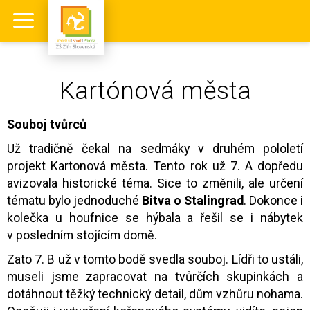
Kartónová města
Souboj tvůrců
Už tradičně čekal na sedmáky v druhém pololetí
projekt Kartonová města. Tento rok už 7. A dopředu
avizovala historické téma. Sice to změnili, ale určení
tématu bylo jednoduché
Bitva o Stalingrad
. Dokonce i
kolečka u houfnice se hýbala a řešil se i nábytek
v posledním stojícím domě.
Zato 7. B už v tomto bodě svedla souboj. Lídři to ustáli,
museli jsme zapracovat na tvůrčích skupinkách a
dotáhnout těžký technický detail, dům vzhůru nohama.