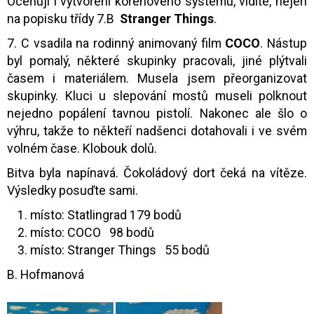
Oceňuji i vytvoření kořenového systému, vidíte, nejen
na popisku třídy 7.B
Stranger Things
.
7. C vsadila na rodinný animovaný film
COCO
. Nástup
byl pomalý, některé skupinky pracovali, jiné plýtvali
časem i materiálem. Musela jsem přeorganizovat
skupinky. Kluci u slepování mostů museli polknout
nejedno popálení tavnou pistolí. Nakonec ale šlo o
výhru, takže to někteří nadšenci dotahovali i ve svém
volném čase. Klobouk dolů.
Bitva byla napínavá. Čokoládový dort čeká na vítěze.
Výsledky posuďte sami.
místo: Statlingrad 179 bodů
místo: COCO 98 bodů
místo: Stranger Things 55 bodů
B. Hofmanová