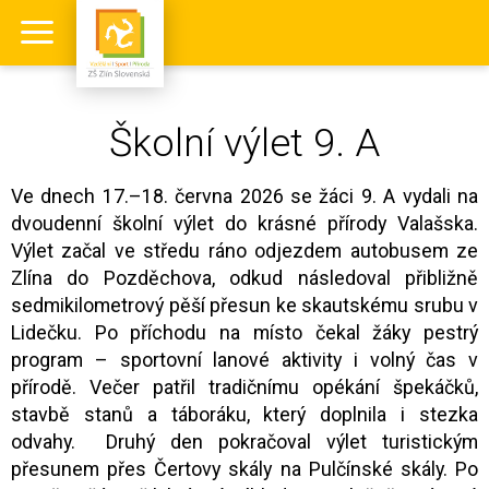
Školní výlet 9. A
Ve dnech
17.–18. června 2026
se žáci 9. A vydali na
dvoudenní školní výlet do krásné přírody Valašska.
Výlet začal ve středu ráno odjezdem autobusem ze
Zlína do Pozděchova, odkud následoval přibližně
sedmikilometrový pěší přesun ke skautskému srubu v
Lidečku. Po příchodu na místo čekal žáky pestrý
program – sportovní lanové aktivity i volný čas v
přírodě. Večer patřil tradičnímu opékání špekáčků,
stavbě stanů a táboráku, který doplnila i stezka
odvahy. Druhý den pokračoval výlet turistickým
přesunem přes Čertovy skály na Pulčínské skály. Po