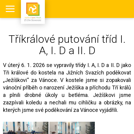
Tříkrálové putování tříd I.
A, I. D a II. D
V úterý 6. 1. 2026 se vypravily třídy I. A, I. D a II. D jako
Tři králové do kostela na Jižních Svazích poděkovat
„Ježíškovi“ za Vánoce. V kostele jsme si zopakovali
vánoční příběh o narození Ježíška a příchodu Tří králů
a plnili drobné úkoly u betléma. Ježíškovi jsme
zazpívali koledu a nechali mu cihličku a obrázky, na
kterých jsme své poděkování za Vánoce vyjádřili.