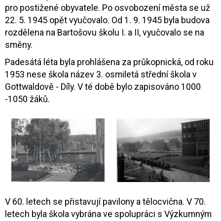
pro postižené obyvatele. Po osvobození města se už
22. 5. 1945 opět vyučovalo. Od 1. 9. 1945 byla budova
rozdělena na Bartošovu školu I. a II, vyučovalo se na
směny.
Padesátá léta byla prohlášena za průkopnická, od roku
1953 nese škola název 3. osmiletá střední škola v
Gottwaldově - Díly. V té době bylo zapisováno 1000
-1050 žáků.
V 60. letech se přistavují pavilony a tělocvična. V 70.
letech byla škola vybrána ve spolupráci s Výzkumným