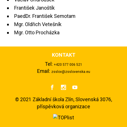
František Janoštík
PaedDr. František Semotam
Mgr. Oldřich Vetešník
Mgr. Otto Procházka
KONTAKT
Tel:
+420 577 006 521
Email:
zsslov@zsslovenska.eu



©
2021 Základní škola Zlín, Slovenská 3076,
příspěvková organizace