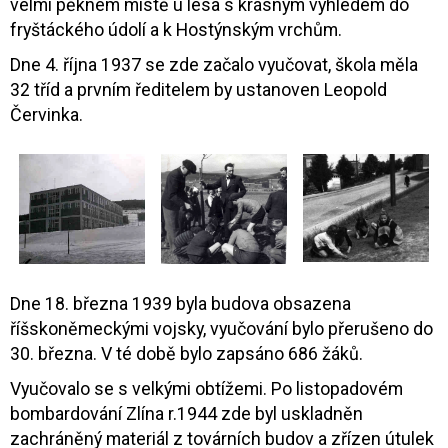
velmi pěkném místě u lesa s krásným výhledem do
fryštáckého údolí a k Hostýnským vrchům.
Dne 4. října 1937 se zde začalo vyučovat, škola měla
32 tříd a prvním ředitelem by ustanoven Leopold
Červinka.
Dne 18. března 1939 byla budova obsazena
říšskoněmeckými vojsky, vyučování bylo přerušeno do
30. března. V té době bylo zapsáno 686 žáků.
Vyučovalo se s velkými obtížemi. Po listopadovém
bombardování Zlína r.1944 zde byl uskladněn
zachráněný materiál z továrních budov a zřízen útulek