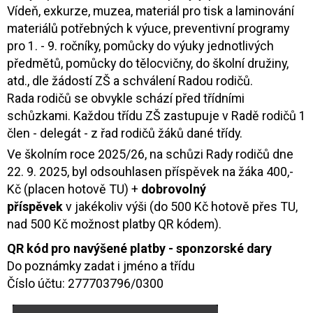
Vídeň, exkurze, muzea, materiál pro tisk a laminování
materiálů potřebných k výuce, preventivní programy
pro 1. - 9. ročníky, pomůcky do výuky jednotlivých
předmětů, pomůcky do tělocvičny, do školní družiny,
atd., dle žádostí ZŠ a schválení Radou rodičů.
Rada rodičů se obvykle schází před třídními
schůzkami. Každou třídu ZŠ zastupuje v Radě rodičů 1
člen - delegát - z řad rodičů žáků dané třídy.
Ve školním roce 2025/26, na schůzi Rady rodičů dne
22. 9. 2025, byl odsouhlasen příspěvek na žáka 400,-
Kč (placen hotově TU) +
dobrovolný
příspěvek
v jakékoliv výši (do 500 Kč hotově přes TU,
nad 500 Kč možnost platby QR kódem).
QR kód pro navýšené platby - sponzorské dary
Do poznámky zadat i jméno a třídu
Číslo účtu: 277703796/0300