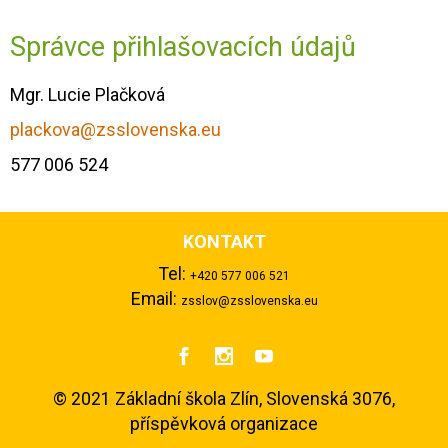
Správce přihlašovacích údajů
Mgr. Lucie Plačková
plackova@zsslovenska.eu
577 006 524
KONTAKT
Tel:
+420 577 006 521
Email:
zsslov@zsslovenska.eu



©
2021 Základní škola Zlín, Slovenská 3076,
příspěvková organizace