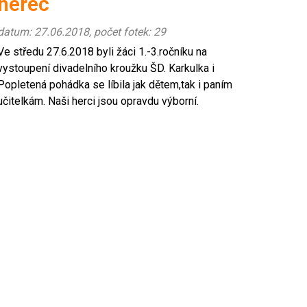
herec
datum: 27.06.2018, počet fotek: 29
Ve středu 27.6.2018 byli žáci 1.-3.ročníku na
vystoupení divadelního kroužku ŠD. Karkulka i
Popletená pohádka se líbila jak dětem,tak i paním
učitelkám. Naši herci jsou opravdu výborní.