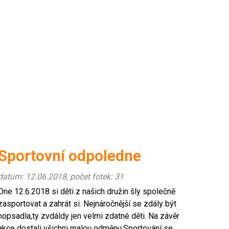
Sportovní odpoledne
datum: 12.06.2018, počet fotek: 31
Dne 12.6.2018 si děti z našich družin šly společně
zasportovat a zahrát si. Nejnáročnější se zdály být
hopsadla,ty zvdáldy jen velmi zdatné děti. Na závěr
akce dostali všichni malou odměnu.Sportování se