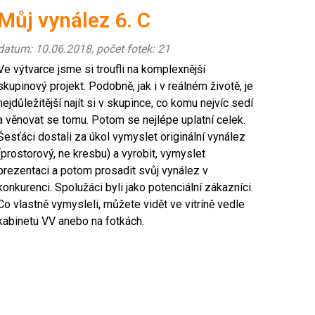
Můj vynález 6. C
datum: 10.06.2018, počet fotek: 21
Ve výtvarce jsme si troufli na komplexnější
skupinový projekt. Podobně, jak i v reálném životě, je
nejdůležitější najít si v skupince, co komu nejvíc sedí
a věnovat se tomu. Potom se nejlépe uplatní celek.
Šesťáci dostali za úkol vymyslet originální vynález
(prostorový, ne kresbu) a vyrobit, vymyslet
prezentaci a potom prosadit svůj vynález v
konkurenci. Spolužáci byli jako potenciální zákazníci.
Co vlastně vymysleli, můžete vidět ve vitríně vedle
kabinetu VV anebo na fotkách.