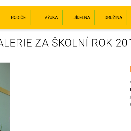
RODIČE
VÝUKA
JÍDELNA
DRUŽINA
LERIE ZA ŠKOLNÍ ROK 20