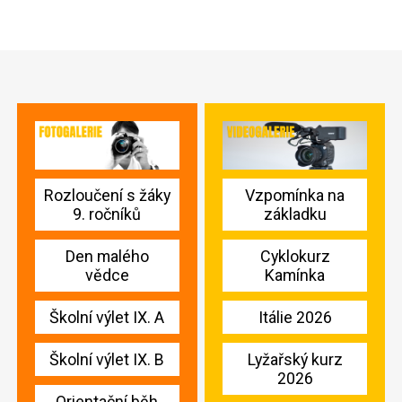
Rozloučení s žáky
Vzpomínka na
9. ročníků
základku
Den malého
Cyklokurz
vědce
Kamínka
Školní výlet IX. A
Itálie 2026
Školní výlet IX. B
Lyžařský kurz
2026
Orientační běh