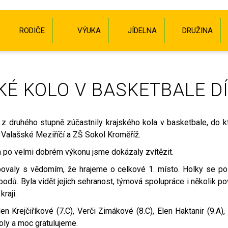
RODIČE
VÝUKA
JÍDELNA
DRUŽINA
É KOLO V BASKETBALE D
z druhého stupně zúčastnily krajského kola v basketbale, do k
Valašské Meziříčí a ZŠ Sokol Kroměříž.
a po velmi dobrém výkonu jsme dokázaly zvítězit.
povaly s vědomím, že hrajeme o celkové 1. místo. Holky se p
bodů. Byla vidět jejich sehranost, týmová spolupráce i několik 
raji.
n Krejčiříkové (7.C), Verči Zimákové (8.C), Elen Haktanir (9.A),
oly a moc gratulujeme.