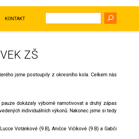
KONTAKT
ÍVEK ZŠ
terého jsme postoupily z okresního kola. Celkem nás
o pauze dokázaly výborně namotivovat a druhý zápas
povedených individuálních výkonů. Nakonec jsme si tedy
 Lucce Votánkové (9.B), Aničce Vičíkové (9.B) a Gabči