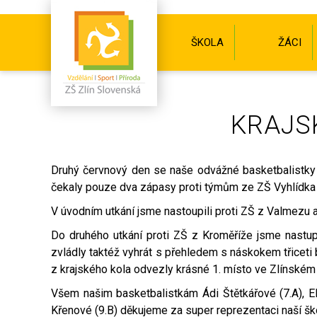
ŠKOLA
ŽÁCI
KRAJSK
Druhý červnový den se naše odvážné basketbalistky 
čekaly pouze dva zápasy proti týmům ze ZŠ Vyhlídka 
V úvodním utkání jsme nastoupili proti ZŠ z Valmezu 
Do druhého utkání proti ZŠ z Kroměříže jsme nastu
zvládly taktéž vyhrát s přehledem s náskokem třiceti 
z krajského kola odvezly krásné 1. místo ve Zlínském k
Všem našim basketbalistkám Ádi Štětkářové (7.A), Ele
Křenové (9.B) děkujeme za super reprezentaci naší šk